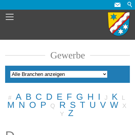
Gewerbe
A
B
C
D
E
F
G
H
I
K
#
J
L
M
N
O
P
R
S
T
U
V
W
Q
X
Z
Y