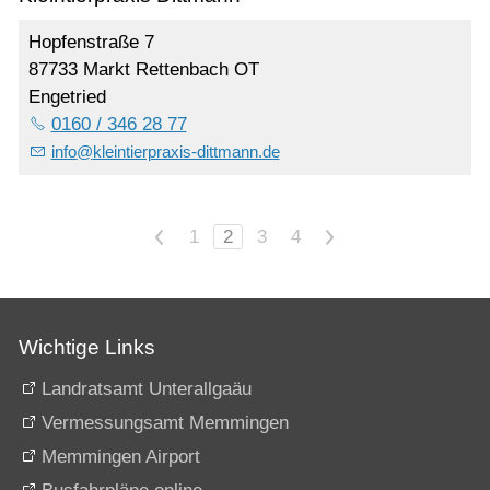
Hopfenstraße 7
87733 Markt Rettenbach OT
Engetried
0160 / 346 28 77
info
@
kleintierpraxis-dittmann.de
<
1
2
3
4
>
Wichtige Links
Landratsamt Unterallgaäu
Vermessungsamt Memmingen
Memmingen Airport